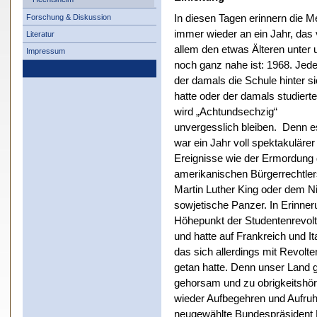
Forschung & Diskussion
In diesen Tagen erinnern die M
immer wieder an ein Jahr, das 
Literatur
allem den etwas Älteren unter 
Impressum
noch ganz nahe ist: 1968. Jed
der damals die Schule hinter s
hatte oder der damals studierte
wird „Achtundsechzig“
unvergesslich bleiben. Denn e
war ein Jahr voll spektakulärer
Ereignisse wie der Ermordung
amerikanischen Bürgerrechtle
Martin Luther King oder dem N
sowjetische Panzer. In Erinner
Höhepunkt der Studentenrevol
und hatte auf Frankreich und It
das sich allerdings mit Revol
getan hatte. Denn unser Land ga
gehorsam und zu obrigkeitshör
wieder Aufbegehren und Aufruh
neugewählte Bundespräsident H