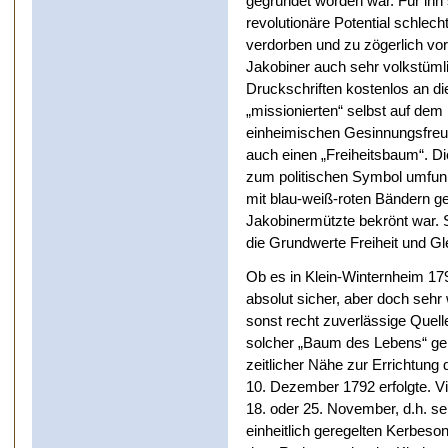
gegründet worden war. Für ihn 
revolutionäre Potential schlech
verdorben und zu zögerlich vo
Jakobiner auch sehr volkstüml
Druckschriften kostenlos an di
„missionierten“ selbst auf dem
einheimischen Gesinnungsfreun
auch einen „Freiheitsbaum“. Di
zum politischen Symbol umfunk
mit blau-weiß-roten Bändern g
Jakobinermützte bekrönt war. S
die Grundwerte Freiheit und Gle
Ob es in Klein-Winternheim 179
absolut sicher, aber doch sehr 
sonst recht zuverlässige Quelle
solcher „Baum des Lebens“ gepf
zeitlicher Nähe zur Errichtun
10. Dezember 1792 erfolgte. V
18. oder 25. November, d.h. se
einheitlich geregelten Kerbeson