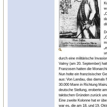
K
w
„
d
d
D
„
m
„
u
durch eine militärische Invas
Valmy (am 20. September) hatt
Franzosen hatten die Monarchi
Nun holte ein französischer 
aus: Von Landau, das damals f
30.000 Mann in Richtung Mainz 
deutsche Stellung, eroberte a
taktischen Gründen zurück un
Eine zweite Kolonne hat er übe
war es, die am 18. und 19. Okt