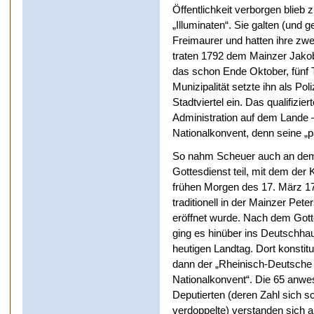
Öffentlichkeit verborgen blieb 
„Illuminaten“. Sie galten (und g
Freimaurer und hatten ihre zw
traten 1792 dem Mainzer Jakob
das schon Ende Oktober, fünf 
Munizipalität setzte ihn als P
Stadtviertel ein. Das qualifizie
Administration auf dem Lande –
Nationalkonvent, denn seine „pa
So nahm Scheuer auch an de
Gottesdienst teil, mit dem der
frühen Morgen des 17. März 1
traditionell in der Mainzer Pete
eröffnet wurde. Nach dem Gott
ging es hinüber ins Deutschha
heutigen Landtag. Dort konstitu
dann der „Rheinisch-Deutsche
Nationalkonvent“. Die 65 anw
Deputierten (deren Zahl sich sc
verdoppelte) verstanden sich a