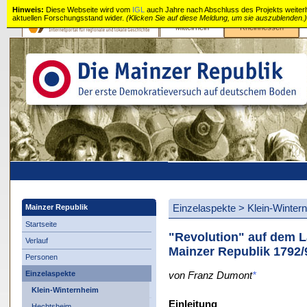
Hinweis:
Diese Webseite wird vom
IGL
auch Jahre nach Abschluss des Projekts weiterhin
aktuellen Forschungsstand wider.
(Klicken Sie auf diese Meldung, um sie auszublenden.)
Mittelrhein
Rheinhessen
Mainzer
Republik
Einzelaspekte
>
Klein-Winter
Mainzer Republik
Startseite
"Revolution" auf dem L
Verlauf
Mainzer Republik 1792/
Personen
Einzelaspekte
von Franz Dumont
*
Klein-Winternheim
Einleitung
Hechtsheim