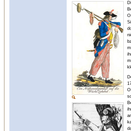
D
B
O
S
d
n
b
m
i
m
k
D
1
O
s
B
i
an
k
da