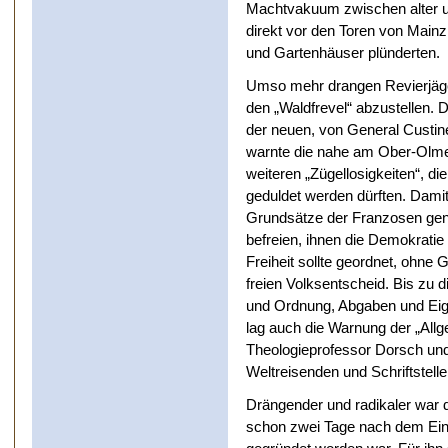
Machtvakuum zwischen alter u
direkt vor den Toren von Main
und Gartenhäuser plünderten.
Umso mehr drangen Revierjäge
den „Waldfrevel“ abzustellen.
der neuen, von General Custin
warnte die nahe am Ober-Olme
weiteren „Zügellosigkeiten“, di
geduldet werden dürften. Damit
Grundsätze der Franzosen gena
befreien, ihnen die Demokrati
Freiheit sollte geordnet, ohne
freien Volksentscheid. Bis zu 
und Ordnung, Abgaben und Eige
lag auch die Warnung der „All
Theologieprofessor Dorsch und
Weltreisenden und Schriftstelle
Drängender und radikaler war 
schon zwei Tage nach dem Ei