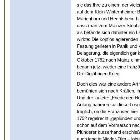
sie das Ihre zu einem der vie
auf dem Klein-Winternheimer 
Marienborn und Hechtsheim hin,
dass man vom Mainzer Stepha
als befände sich dahinter ein 
wirkte: Die kopflos agierende
Festung gerieten in Panik und k
Belagerung, die eigentlich gar
Oktober 1792 nach Mainz einma
begann jetzt wieder eine franz
Dreißigjährigen Krieg.
Doch dies war eine andere Art 
bemühten sich nach Kräften, i
Und der lautete: „Friede den H
Anfang nahmen sie diese Losun
fraglich, ob die Franzosen hie
1792 regelrecht „geplündert un
schon auf dem Vormarsch nach 
Plünderer kurzerhand erschieße
auch jene in Nieder-Olm – lob