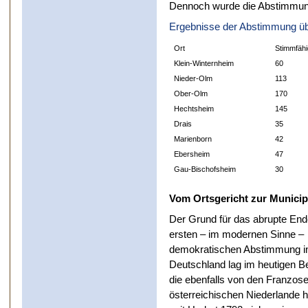
Dennoch wurde die Abstimmung
Ergebnisse der Abstimmung über
Ort
Stimmfäh
Klein-Winternheim
60
Nieder-Olm
113
Ober-Olm
170
Hechtsheim
145
Drais
35
Marienborn
42
Ebersheim
47
Gau-Bischofsheim
30
Vom Ortsgericht zur Municipa
Der Grund für das abrupte End
ersten – im modernen Sinne –
demokratischen Abstimmung i
Deutschland lag im heutigen B
die ebenfalls von den Franzos
österreichischen Niederlande h