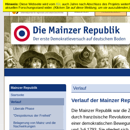
Hinweis:
Diese Webseite wird vom
IGL
auch Jahre nach Abschluss des Projekts weiterhin
aktuellen Forschungsstand wider.
(Klicken Sie auf diese Meldung, um sie auszublenden.)
Mittelrhein
Rheinhessen
Mainzer
Republik
Verlauf
Mainzer Republik
Startseite
Verlauf der Mainzer Re
Verlauf
Liberale Phase
Die Mainzer Republik war die
"Despotismus der Freiheit"
durch französische Revolution
Belagerung von Mainz und die
einer demokratischen Bewegun
Nachwirkungen
und Juli 1793. Sie gliedert sich