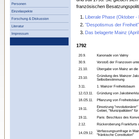
Personen
französischen Besatzungspolit
Einzelaspekte
Liberale Phase (Oktober 
Forschung & Diskussion
"Despotismus der Freiheit
Literatur
Das belagerte Mainz (April
Impressum
1792
20.9.
Kanonade von Valmy
30.9.
Vorstoß der Franzosen unte
21.10.
Übergabe von Mainz an die
Gründung des Mainzer Jako
23.10.
Selbstbestimmung
3.11.
1. Mainzer Freiheitsbaum
12./13.11.
Gründung von Jakobinerklu
18./25.11.
Pflanzung von Freiheitsbäu
Einsetzung "revolutionärer" 
19.11.
Gebiet, "Munizipalitäten" f
19.11.
Paris: Beschluss des Konven
2.12.
Rückeroberung Frankfurts 
Verfassungsumfrage in Main
14./29.12.
"fränkische Constitution"