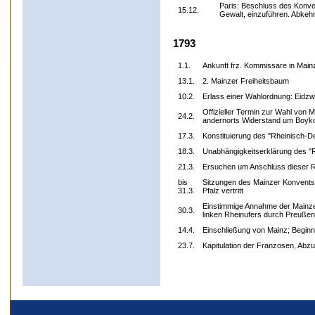
Paris: Beschluss des Konvent
15.12.
Gewalt, einzuführen. Abke
1793
1.1.
Ankunft frz. Kommissare in Main
13.1.
2. Mainzer Freiheitsbaum
10.2.
Erlass einer Wahlordnung: Eidzw
Offizieller Termin zur Wahl von M
24.2.
andernorts Widerstand um Boyko
17.3.
Konstituierung des "Rheinisch-D
18.3.
Unabhängigkeitserklärung des "
21.3.
Ersuchen um Anschluss dieser R
bis
Sitzungen des Mainzer Konvents
31.3.
Pfalz vertritt
Einstimmige Annahme der Mainze
30.3.
linken Rheinufers durch Preuße
14.4.
Einschließung von Mainz; Beginn
23.7.
Kapitulation der Franzosen, Abzu